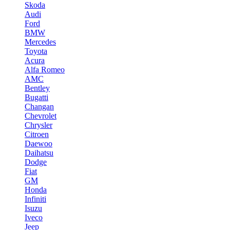
Skoda
Audi
Ford
BMW
Mercedes
Toyota
Acura
Alfa Romeo
AMC
Bentley
Bugatti
Changan
Chevrolet
Chrysler
Citroen
Daewoo
Daihatsu
Dodge
Fiat
GM
Honda
Infiniti
Isuzu
Iveco
Jeep