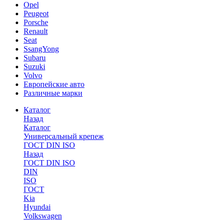
Opel
Peugeot
Porsche
Renault
Seat
SsangYong
Subaru
Suzuki
Volvo
Европейские авто
Различные марки
Каталог
Назад
Каталог
Универсальный крепеж
ГОСТ DIN ISO
Назад
ГОСТ DIN ISO
DIN
ISO
ГОСТ
Kia
Hyundai
Volkswagen