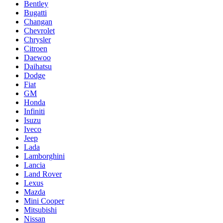
Bentley
Bugatti
Changan
Chevrolet
Chrysler
Citroen
Daewoo
Daihatsu
Dodge
Fiat
GM
Honda
Infiniti
Isuzu
Iveco
Jeep
Lada
Lamborghini
Lancia
Land Rover
Lexus
Mazda
Mini Cooper
Mitsubishi
Nissan