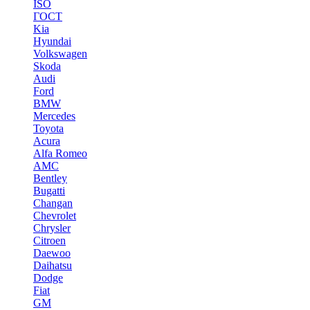
ISO
ГОСТ
Kia
Hyundai
Volkswagen
Skoda
Audi
Ford
BMW
Mercedes
Toyota
Acura
Alfa Romeo
AMC
Bentley
Bugatti
Changan
Chevrolet
Chrysler
Citroen
Daewoo
Daihatsu
Dodge
Fiat
GM