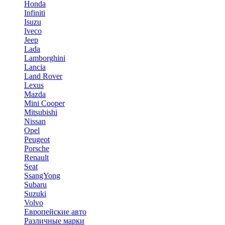
Honda
Infiniti
Isuzu
Iveco
Jeep
Lada
Lamborghini
Lancia
Land Rover
Lexus
Mazda
Mini Cooper
Mitsubishi
Nissan
Opel
Peugeot
Porsche
Renault
Seat
SsangYong
Subaru
Suzuki
Volvo
Европейские авто
Различные марки