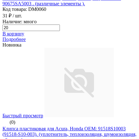
90675SA5003 . (различные элементы ).
Код товара: DM0060
31 ₽
/ шт.
Наличие: много
В корзину
Подробнее
Новинка
Быстрый просмотр
(0)
Клипса пластиковая для Acura, Honda ОЕМ: 91518S10003
(91518-S10-003). (уплотнитель, теплоизоляция, шумоизоляция,