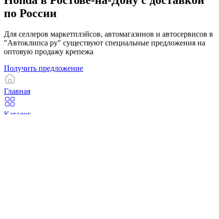
Honda в Ростове-на-Дону с доставкой
по России
Для селлеров маркетплэйсов, автомагазинов и автосервисов в
"Автоклипса ру" существуют специальные предложения на
оптовую продажу крепежа
Получить предложение
Главная
Каталог
Корзина
Избранное
Профиль
Компания
О компании
Контакты