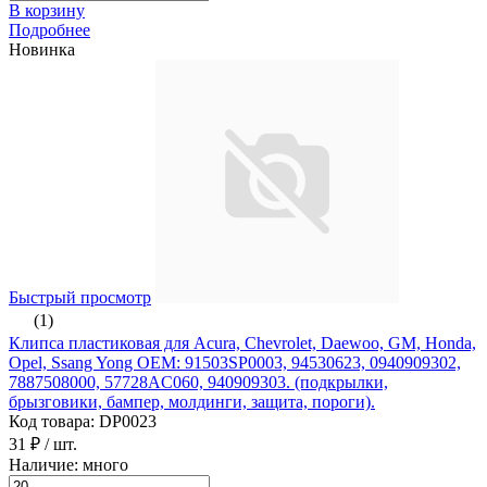
В корзину
Подробнее
Новинка
Быстрый просмотр
(1)
Клипса пластиковая для Acura, Chevrolet, Daewoo, GM, Honda,
Opel, Ssang Yong ОЕМ: 91503SP0003, 94530623, 0940909302,
7887508000, 57728AC060, 940909303. (подкрылки,
брызговики, бампер, молдинги, защита, пороги).
Код товара: DP0023
31 ₽
/ шт.
Наличие: много