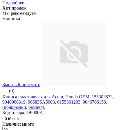
Подробнее
Хит продаж
Мы рекомендуем
Новинка
Быстрый просмотр
(0)
Клипса пластиковая для Acura, Honda ОЕМ: 155303573,
9040906319, 90683SA5003, 0155301203, 9046706153.
(подкрылки, бампер).
Код товара: DP0003
26 ₽
/ шт.
Наличие: много