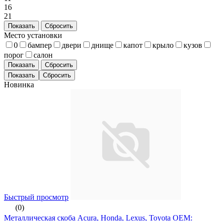
16
21
Показать
Сбросить
Место установки
0
бампер
двери
днище
капот
крыло
кузов
порог
салон
Показать
Сбросить
Новинка
Быстрый просмотр
(0)
Металлическая скоба Acura, Honda, Lexus, Toyota ОЕМ: