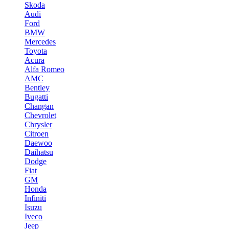
Skoda
Audi
Ford
BMW
Mercedes
Toyota
Acura
Alfa Romeo
AMC
Bentley
Bugatti
Changan
Chevrolet
Chrysler
Citroen
Daewoo
Daihatsu
Dodge
Fiat
GM
Honda
Infiniti
Isuzu
Iveco
Jeep