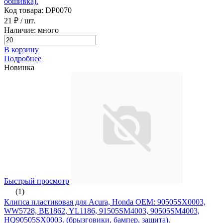
обшивка).
Код товара: DP0070
21 ₽
/ шт.
Наличие: много
В корзину
Подробнее
Новинка
Быстрый просмотр
(1)
Клипса пластиковая для Acura, Honda ОЕМ: 90505SX0003,
WW5728, BE1862, YL1186, 91505SM4003, 90505SM4003,
HQ90505SX0003. (брызговики, бампер, защита).