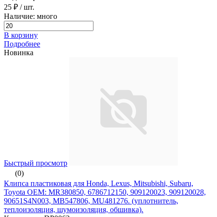
25 ₽
/ шт.
Наличие: много
В корзину
Подробнее
Новинка
Быстрый просмотр
(0)
Клипса пластиковая для Honda, Lexus, Mitsubishi, Subaru,
Toyota ОЕМ: MR380850, 6786712150, 909120023, 909120028,
90651S4N003, MB547806, MU481276. (уплотнитель,
теплоизоляция, шумоизоляция, обшивка).