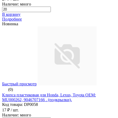
Наличие: много
В корзину
Подробнее
Новинка
Быстрый просмотр
(0)
Клипса пластиковая для Honda, Lexus, Toyota ОЕМ:
MU000262, 9046707166 . (подкрылки).
Код товара: DP0058
17 ₽
/ шт.
Наличие: много