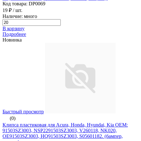
Код товара: DP0069
19 ₽
/ шт.
Наличие: много
В корзину
Подробнее
Новинка
Быстрый просмотр
(0)
Клипса пластиковая для Acura, Honda, Hyundai, Kia ОЕМ:
91503SZ3003, NSP2291503SZ3003, V260118, NK020,
OE91503SZ3003, HQ91503SZ3003, S05601182. (бампер,