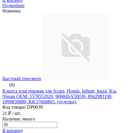
В корзину
Подробнее
Новинка
Быстрый просмотр
(0)
Клипса пластиковая для Acura, Honda, Infiniti, Isuzu, Kia,
Nissan ОЕМ: 5578552020, 90684SA50030, 8942981190,
1099830880, KK37668865. (отделка).
Код товара: DP0039
21 ₽
/ шт.
Наличие: много
В корзину