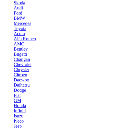
Skoda
Audi
Ford
BMW
Mercedes
Toyota
Acura
Alfa Romeo
AMC
Bentley
Bugatti
Changan
Chevrolet
Chrysler
Citroen
Daewoo
Daihatsu
Dodge
Fiat
GM
Honda
Infiniti
Isuzu
Iveco
Jeep