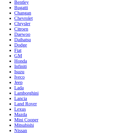
Bentley
Bugatti
Changan
Chevrolet
Chrysler
Citroen
Daewoo
Daihatsu
Dodge
Fiat
GM
Honda
Infiniti
Isuzu
Iveco
Jeep
Lada
Lamborghini
Lancia
Land Rover
Lexus
Mazda
Mini Cooper
Mitsubishi
Nissan