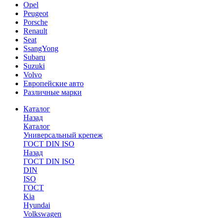
Opel
Peugeot
Porsche
Renault
Seat
SsangYong
Subaru
Suzuki
Volvo
Европейские авто
Различные марки
Каталог
Назад
Каталог
Универсальный крепеж
ГОСТ DIN ISO
Назад
ГОСТ DIN ISO
DIN
ISO
ГОСТ
Kia
Hyundai
Volkswagen