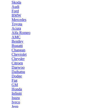
Skoda
Audi
Ford
BMW
Mercedes
Toyota
Acura
Alfa Romeo
AMC
Bentley
Bugatti
Changan
Chevrolet
Chrysler
Citroen
Daewoo
Daihatsu
Dodge
Fiat
GM
Honda
Infiniti
Isuzu
Iveco
Jeep