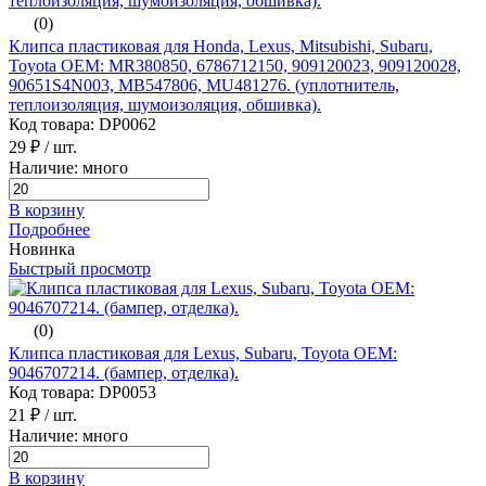
(0)
Клипса пластиковая для Honda, Lexus, Mitsubishi, Subaru,
Toyota ОЕМ: MR380850, 6786712150, 909120023, 909120028,
90651S4N003, MB547806, MU481276. (уплотнитель,
теплоизоляция, шумоизоляция, обшивка).
Код товара: DP0062
29 ₽
/ шт.
Наличие: много
В корзину
Подробнее
Новинка
Быстрый просмотр
(0)
Клипса пластиковая для Lexus, Subaru, Toyota ОЕМ:
9046707214. (бампер, отделка).
Код товара: DP0053
21 ₽
/ шт.
Наличие: много
В корзину