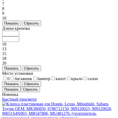
7
8
9
10
Показать
Сбросить
Длина крепежа
10
13
15
18
20
Показать
Сбросить
Место установки
0
багажник
бампер
капот
крыло
салон
Показать
Сбросить
Новинка
Быстрый просмотр