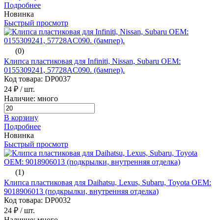
Подробнее
Новинка
Быстрый просмотр
(0)
Клипса пластиковая для Infiniti, Nissan, Subaru ОЕМ:
0155309241, 57728AC090. (бампер).
Код товара: DP0037
24 ₽
/ шт.
Наличие: много
В корзину
Подробнее
Новинка
Быстрый просмотр
(1)
Клипса пластиковая для Daihatsu, Lexus, Subaru, Toyota ОЕМ:
9018906013 (подкрылки, внутренняя отделка)
Код товара: DP0032
24 ₽
/ шт.
Наличие: много