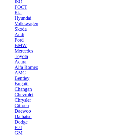
ISO
ГОСТ
Kia
Hyundai
Volkswagen
Skoda
Audi
Ford
BMW
Mercedes
Toyota
Acura
Alfa Romeo
AMC
Bentley
Bugatti
Changan
Chevrolet
Chrysler
Citroen
Daewoo
Daihatsu
Dodge
Fiat
GM