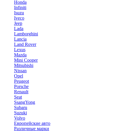
Honda
Infiniti
Isuzu
Iveco
Jeep
Lada
Lamborghini
Lancia
Land Rover
Lexus
Mazda
Mini Cooper
Mitsubishi
Nissan
Opel
Peugeot
Porsche
Renault
Seat
SsangYong
Subaru
Suzuki
Volvo
Европейские авто
Различные марки