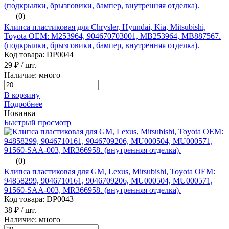
(0)
Клипса пластиковая для Chrysler, Hyundai, Kia, Mitsubishi,
Toyota ОЕМ: M253964, 904670703001, MB253964, MB887567.
(подкрылки, брызговики, бампер, внутренняя отделка).
Код товара: DP0044
29 ₽
/ шт.
Наличие: много
В корзину
Подробнее
Новинка
Быстрый просмотр
(0)
Клипса пластиковая для GM, Lexus, Mitsubishi, Toyota ОЕМ:
94858299, 9046710161, 9046709206, MU000504, MU000571,
91560-SAA-003, MR366958. (внутренняя отделка).
Код товара: DP0043
38 ₽
/ шт.
Наличие: много