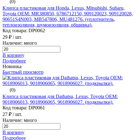
(0)
Клипса пластиковая для Honda, Lexus, Mitsubishi, Subaru,
Toyota ОЕМ: MR380850, 6786712150, 909120023, 909120028,
90651S4N003, MB547806, MU481276. (уплотнитель,
теплоизоляция, шумоизоляция, обшивка).
Код товара: DP0062
29 ₽
/ шт.
Наличие: много
В корзину
Подробнее
Новинка
Быстрый просмотр
(0)
Клипса пластиковая для Daihatsu, Lexus, Toyota ОЕМ:
9018906013, 9018906065, 9018906027. (подкрылки).
Код товара: DP0061
27 ₽
/ шт.
Наличие: много
В корзину
Подробнее