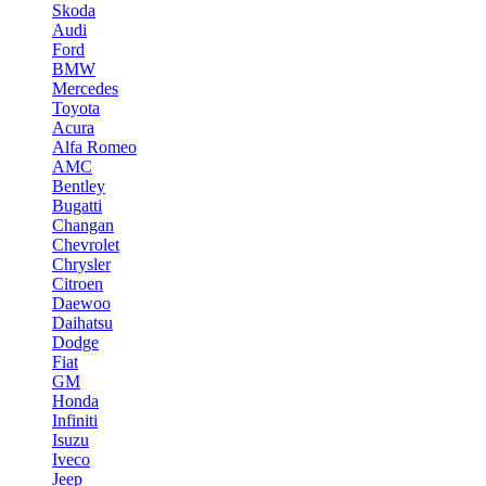
Skoda
Audi
Ford
BMW
Mercedes
Toyota
Acura
Alfa Romeo
AMC
Bentley
Bugatti
Changan
Chevrolet
Chrysler
Citroen
Daewoo
Daihatsu
Dodge
Fiat
GM
Honda
Infiniti
Isuzu
Iveco
Jeep