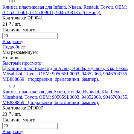
(0)
Клипса пластиковая для Infiniti, Nissan, Renault, Toyota ОЕМ:
01553-10501, 0155309611, 9046708185. (бампер).
Код товара: DP0041
24 ₽
/ шт.
Наличие: много
В корзину
Подробнее
Мы рекомендуем
Новинка
Быстрый просмотр
(1)
Клипса пластиковая для Acura, Honda, Hyundai, Kia, Lexus,
Mitsubishi, Toyota ОЕМ: 90505SL0003, 94852368, 9046708155,
MB888869 . (подкрылки, брызговики, бампер).
Код товара: DP0007
23 ₽
/ шт.
Наличие: много
В корзину