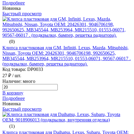
Подробнее
Новинка
Быстрый просмотр
(0)
Клипса пластиковая для GM, Infiniti, Lexus, Mazda, Mitsubishi,
Nissan, Toyota ОЕМ: 20426301, 9046706198, 992650625,
MB345544, MB253964, MR215510, 01553-06071, 90567-06017 .
(подкрылки, бампер, решетка радиатора).
Код товара: DP0033
27 ₽
/ шт.
Наличие: много
В корзину
Подробнее
Новинка
Быстрый просмотр
(1)
Клипса пластиковая для Daihatsu, Lexus, Subaru, Toyota ОЕМ: