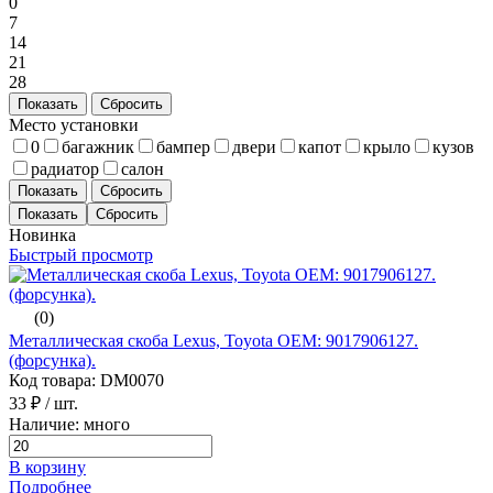
0
7
14
21
28
Показать
Сбросить
Место установки
0
багажник
бампер
двери
капот
крыло
кузов
радиатор
салон
Показать
Сбросить
Новинка
Быстрый просмотр
(0)
Металлическая скоба Lexus, Toyota ОЕМ: 9017906127.
(форсунка).
Код товара: DM0070
33 ₽
/ шт.
Наличие: много
В корзину
Подробнее