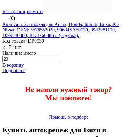
Быстрый просмотр
(0)
Клипса пластиковая для Acura, Honda, Infiniti, Isuzu, Kia,
Nissan ОЕМ: 5578552020, 90684SA50030, 8942981190,
1099830880, KK37668865. (отделка).
Код товара: DP0039
21 ₽
/ шт.
Наличие: много
В корзину
Подробнее
Не нашли нужный товар?
Мы поможем!
Помощь в подборе
Купить автокрепеж для Isuzu в