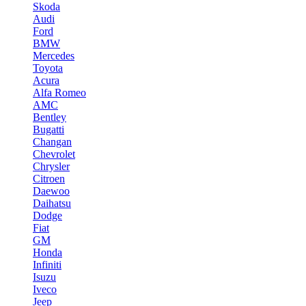
Skoda
Audi
Ford
BMW
Mercedes
Toyota
Acura
Alfa Romeo
AMC
Bentley
Bugatti
Changan
Chevrolet
Chrysler
Citroen
Daewoo
Daihatsu
Dodge
Fiat
GM
Honda
Infiniti
Isuzu
Iveco
Jeep