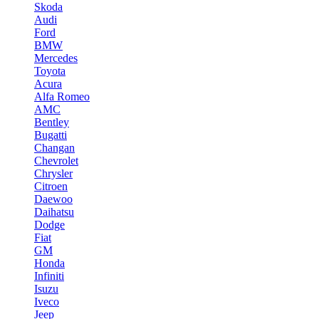
Skoda
Audi
Ford
BMW
Mercedes
Toyota
Acura
Alfa Romeo
AMC
Bentley
Bugatti
Changan
Chevrolet
Chrysler
Citroen
Daewoo
Daihatsu
Dodge
Fiat
GM
Honda
Infiniti
Isuzu
Iveco
Jeep