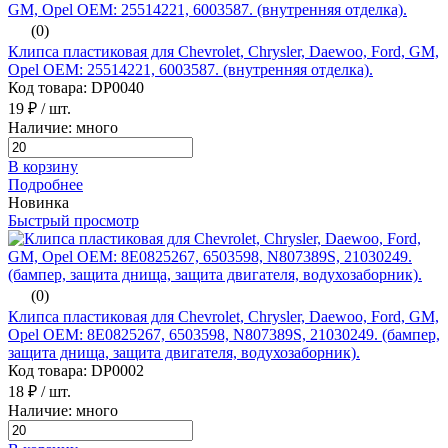
(0)
Клипса пластиковая для Chevrolet, Chrysler, Daewoo, Ford, GM,
Opel ОЕМ: 25514221, 6003587. (внутренняя отделка).
Код товара: DP0040
19 ₽
/ шт.
Наличие: много
В корзину
Подробнее
Новинка
Быстрый просмотр
(0)
Клипса пластиковая для Chevrolet, Chrysler, Daewoo, Ford, GM,
Opel ОЕМ: 8E0825267, 6503598, N807389S, 21030249. (бампер,
защита днища, защита двигателя, водухозаборник).
Код товара: DP0002
18 ₽
/ шт.
Наличие: много