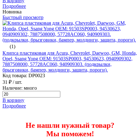
В корзину
Подробнее
Новинка
Быстрый просмотр
(1)
Клипса пластиковая для Acura, Chevrolet, Daewoo, GM, Honda,
Opel, Ssang Yong ОЕМ: 91503SP0003, 94530623, 0940909302,
7887508000, 57728AC060, 940909303. (подкрылки,
брызговики, бампер, молдинги, защита, пороги).
Код товара: DP0023
31 ₽
/ шт.
Наличие: много
В корзину
Подробнее
Не нашли нужный товар?
Мы поможем!