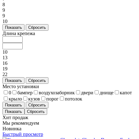
8
9
9
10
Показать
Сбросить
Длина крепежа
10
13
16
19
22
Показать
Сбросить
Место установки
0
бампер
воздухозаборник
двери
днище
капот
крыло
кузов
порог
потолок
Показать
Сбросить
Хит продаж
Мы рекомендуем
Новинка
Быстрый просмотр