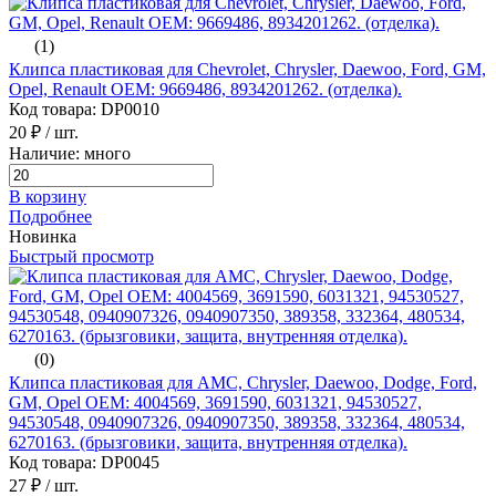
(1)
Клипса пластиковая для Chevrolet, Chrysler, Daewoo, Ford, GM,
Opel, Renault ОЕМ: 9669486, 8934201262. (отделка).
Код товара: DP0010
20 ₽
/ шт.
Наличие: много
В корзину
Подробнее
Новинка
Быстрый просмотр
(0)
Клипса пластиковая для AMC, Chrysler, Daewoo, Dodge, Ford,
GM, Opel ОЕМ: 4004569, 3691590, 6031321, 94530527,
94530548, 0940907326, 0940907350, 389358, 332364, 480534,
6270163. (брызговики, защита, внутренняя отделка).
Код товара: DP0045
27 ₽
/ шт.