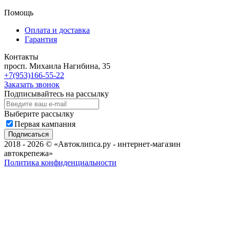
Помощь
Оплата и доставка
Гарантия
Контакты
просп. Михаила Нагибина, 35
+7(953)166-55-22
Заказать звонок
Подписывайтесь на рассылку
Выберите рассылку
Первая кампания
Подписаться
2018 - 2026 © «Автоклипса.ру - интернет-магазин
автокрепежа»
Политика конфиденциальности
Этот сайт собирает cookie-файлы, данные об IP-адресе и
местоположении пользователей. Дальнейшее использование
сайта означает ваше согласие на обработку таких данных.
Не нашли нужный товар?
Мы подберём нужный вам крепеж за Вас!
Всего за пару минут!
Мобильный телефон