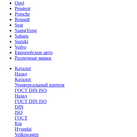
Opel
Peugeot
Porsche
Renault
Seat
SsangYong
Subaru
Suzuki
Volvo
Европейские авто
Различные марки
Каталог
Назад
Каталог
Универсальный крепеж
ГОСТ DIN ISO
Назад
ГОСТ DIN ISO
DIN
ISO
ГОСТ
Kia
Hyundai
Volkswagen