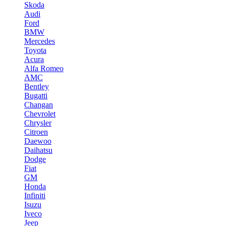
Skoda
Audi
Ford
BMW
Mercedes
Toyota
Acura
Alfa Romeo
AMC
Bentley
Bugatti
Changan
Chevrolet
Chrysler
Citroen
Daewoo
Daihatsu
Dodge
Fiat
GM
Honda
Infiniti
Isuzu
Iveco
Jeep