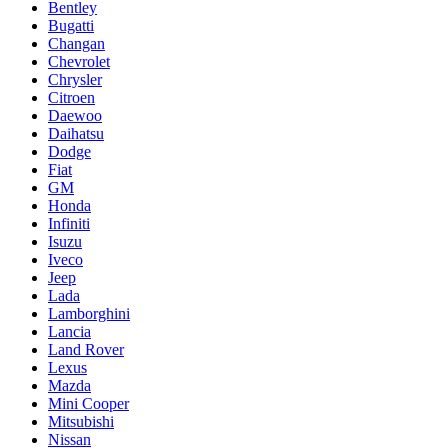
Bentley
Bugatti
Changan
Chevrolet
Chrysler
Citroen
Daewoo
Daihatsu
Dodge
Fiat
GM
Honda
Infiniti
Isuzu
Iveco
Jeep
Lada
Lamborghini
Lancia
Land Rover
Lexus
Mazda
Mini Cooper
Mitsubishi
Nissan