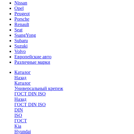
Nissan
Opel
Peugeot
Porsche
Renault
Seat
SsangYong
Subaru
Suzuki
Volvo
Европейские авто
Различные марки
Каталог
Назад
Каталог
Универсальный крепеж
ГОСТ DIN ISO
Назад
ГОСТ DIN ISO
DIN
ISO
ГОСТ
Kia
Hyundai