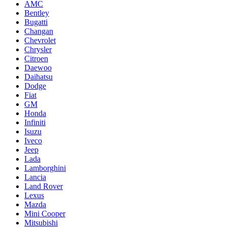
AMC
Bentley
Bugatti
Changan
Chevrolet
Chrysler
Citroen
Daewoo
Daihatsu
Dodge
Fiat
GM
Honda
Infiniti
Isuzu
Iveco
Jeep
Lada
Lamborghini
Lancia
Land Rover
Lexus
Mazda
Mini Cooper
Mitsubishi