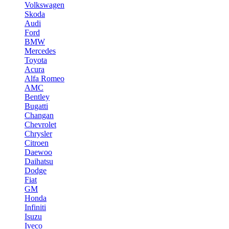
Volkswagen
Skoda
Audi
Ford
BMW
Mercedes
Toyota
Acura
Alfa Romeo
AMC
Bentley
Bugatti
Changan
Chevrolet
Chrysler
Citroen
Daewoo
Daihatsu
Dodge
Fiat
GM
Honda
Infiniti
Isuzu
Iveco