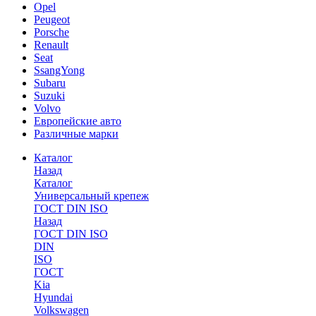
Opel
Peugeot
Porsche
Renault
Seat
SsangYong
Subaru
Suzuki
Volvo
Европейские авто
Различные марки
Каталог
Назад
Каталог
Универсальный крепеж
ГОСТ DIN ISO
Назад
ГОСТ DIN ISO
DIN
ISO
ГОСТ
Kia
Hyundai
Volkswagen