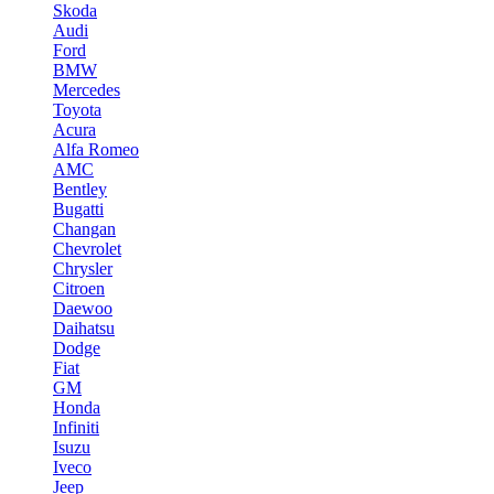
Skoda
Audi
Ford
BMW
Mercedes
Toyota
Acura
Alfa Romeo
AMC
Bentley
Bugatti
Changan
Chevrolet
Chrysler
Citroen
Daewoo
Daihatsu
Dodge
Fiat
GM
Honda
Infiniti
Isuzu
Iveco
Jeep