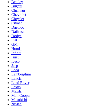
Bentley
Bugatti
Changan
Chevrolet
Chrysler
Citroen
Daewoo
Daihatsu
Dodge
Fiat
GM
Honda
Infiniti
Isuzu
Iveco
Jeep
Lada
Lamborghini
Lancia
Land Rover
Lexus
Mazda
Mini Cooper
Mitsubishi
Nissan