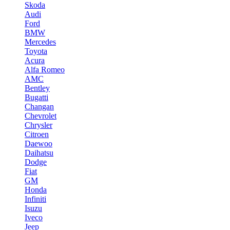
Skoda
Audi
Ford
BMW
Mercedes
Toyota
Acura
Alfa Romeo
AMC
Bentley
Bugatti
Changan
Chevrolet
Chrysler
Citroen
Daewoo
Daihatsu
Dodge
Fiat
GM
Honda
Infiniti
Isuzu
Iveco
Jeep