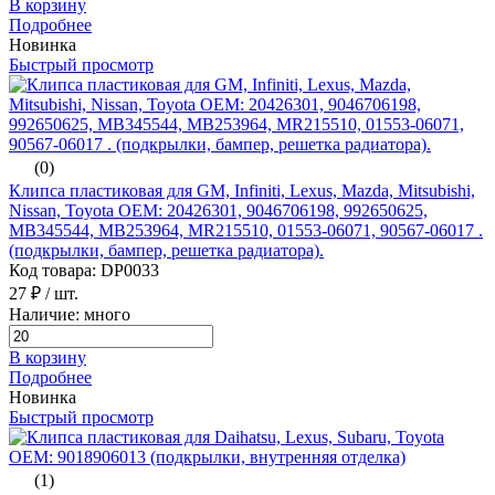
В корзину
Подробнее
Новинка
Быстрый просмотр
(0)
Клипса пластиковая для GM, Infiniti, Lexus, Mazda, Mitsubishi,
Nissan, Toyota ОЕМ: 20426301, 9046706198, 992650625,
MB345544, MB253964, MR215510, 01553-06071, 90567-06017 .
(подкрылки, бампер, решетка радиатора).
Код товара: DP0033
27 ₽
/ шт.
Наличие: много
В корзину
Подробнее
Новинка
Быстрый просмотр
(1)