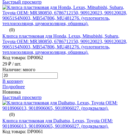
Быстрый просмотр
(0)
Клипса пластиковая для Honda, Lexus, Mitsubishi, Subaru,
Toyota ОЕМ: MR380850, 6786712150, 909120023, 909120028,
90651S4N003, MB547806, MU481276. (уплотнитель,
теплоизоляция, шумоизоляция, обшивка).
Код товара: DP0062
29 ₽
/ шт.
Наличие: много
В корзину
Подробнее
Новинка
Быстрый просмотр
(0)
Клипса пластиковая для Daihatsu, Lexus, Toyota ОЕМ:
9018906013, 9018906065, 9018906027. (подкрылки).
Код товара: DP0061