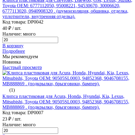
Клипса пластиковая для Chevrolet, Daewoo, GM, Lexus, Suzuki,
Toyota ОЕМ: 6777112050, 95008221, 94530670, 30006620,
6777113020, 0940908320 . (шумоизоляция, обшивка, отделка,
уплотнители, внутренняя отделка).
Код товара: DP0042
40 ₽
/ шт.
Наличие: много
В корзину
Подробнее
Мы рекомендуем
Новинка
Быстрый просмотр
(1)
Клипса пластиковая для Acura, Honda, Hyundai, Kia, Lexus,
Mitsubishi, Toyota ОЕМ: 90505SL0003, 94852368, 9046708155,
MB888869 . (подкрылки, брызговики, бампер).
Код товара: DP0007
23 ₽
/ шт.
Наличие: много