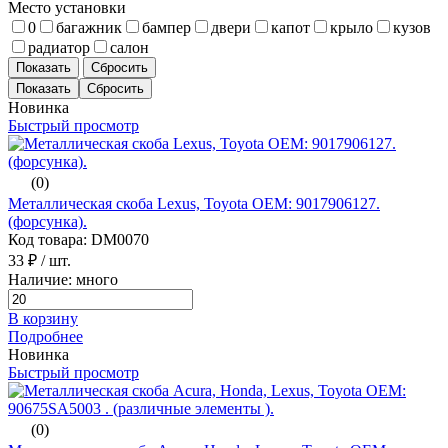
Место установки
0
багажник
бампер
двери
капот
крыло
кузов
радиатор
салон
Показать
Сбросить
Новинка
Быстрый просмотр
(0)
Металлическая скоба Lexus, Toyota ОЕМ: 9017906127.
(форсунка).
Код товара: DM0070
33 ₽
/ шт.
Наличие: много
В корзину
Подробнее
Новинка
Быстрый просмотр
(0)