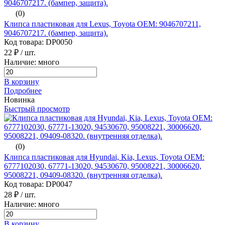
(0)
Клипса пластиковая для Lexus, Toyota ОЕМ: 9046707211,
9046707217. (бампер, защита).
Код товара: DP0050
22 ₽
/ шт.
Наличие: много
В корзину
Подробнее
Новинка
Быстрый просмотр
(0)
Клипса пластиковая для Hyundai, Kia, Lexus, Toyota ОЕМ:
6777102030, 67771-13020, 94530670, 95008221, 30006620,
95008221, 09409-08320. (внутренняя отделка).
Код товара: DP0047
28 ₽
/ шт.
Наличие: много
В корзину